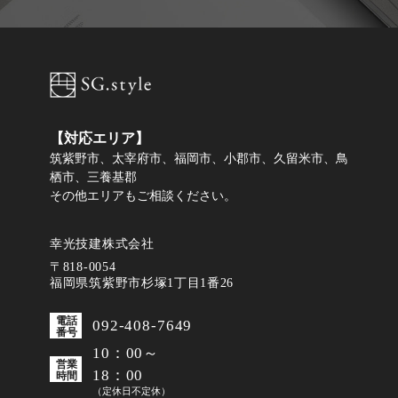
電話番号※
メールアドレス※
【対応エリア】
筑紫野市、太宰府市、福岡市、小郡市、久留米市、鳥
栖市、三養基郡
その他エリアもご相談ください。
建築予定時期
について
幸光技建株式会社
未定
今すぐ
半年以内
1年以内
2年以内
〒818-0054
2年以上先
福岡県筑紫野市杉塚1丁目1番26
質問・ご連絡事項
電話
092-408-7649
番号
10：00～
営業
18：00
時間
（定休日不定休）