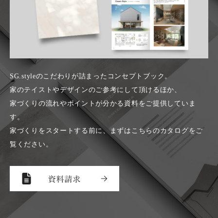
参加人数(大人)
SG.styleのこだわりが詰まったコンセプトブック。
家のテイストやデザインのご参考にして頂けるほか、
参加人数(子ども)
家づくりの流れやポイントが分かる資料をご提供していま
す。
家づくりをスタートする前に、まずはこちらのカタログを
ご
お名前※
覧ください。
フリガナ※